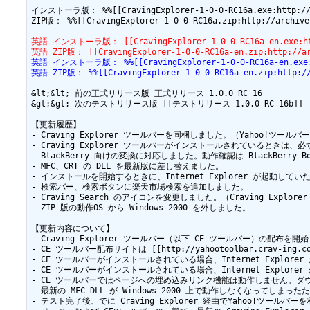
インストーラ版： %%[[CravingExplorer-1-0-0-RC16a.exe:http://arc
ZIP版： %%[[CravingExplorer-1-0-0-RC16a.zip:http://archive.
英語 インストーラ版： [[CravingExplorer-1-0-0-RC16a-en.exe:http:
英語 ZIP版： [[CravingExplorer-1-0-0-RC16a-en.zip:http://arc
英語 インストーラ版： %%[[CravingExplorer-1-0-0-RC16a-en.exe:htt
英語 ZIP版： %%[[CravingExplorer-1-0-0-RC16a-en.zip:http://a
&lt;&lt; 前の正式リリース版 正式リリース 1.0.0 RC 16

&gt;&gt; 次のテストリリース版 [[テストリリース 1.0.0 RC 16b]]

【更新履歴】

- Craving Explorer ツールバーを同梱しました。（Yahoo!ツー
- Craving Explorer ツールバーがインストールされているとき
- BlackBerry 向けの変換に対応しました。動作確認は BlackBerry B
- MFC、CRT の DLL を最新版に差し替えました。

- インストールを開始するときに、Internet Explorer が起動して
- 検索バー、検索ボタンに楽天市場検索を追加しました。

- Craving Search のアイコンを変更しました。（Craving E
- ZIP 版の動作OS から Windows 2000 を外しました。

【更新内容について】

- Craving Explorer ツールバー（以下 CE ツールバー）の配布を開
- CE ツールバー配布サイトは [[http://yahootoolbar.crav-ing.com
- CE ツールバーがインストールされている場合、Internet Explore
- CE ツールバーがインストールされている場合、Internet Explorer 
- CE ツールバーではページへの埋め込みリンク機能は動作しません。ダウン
- 最新の MFC DLL が Windows 2000 上で動作しなくなって
- テスト完了後、でに Craving Explorer 経由でYahoo!ツー