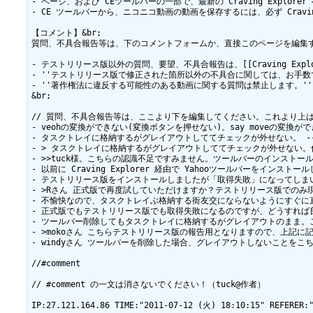
- ページ、および CEツールバーの一部で、最新の Craving Explo
- CE ツールバーから、ニコニコ動画の動画を保存するには、必ず Cravi
【コメント】&br;

質問、不具合報告等は、下のコメントフォームか、直接このページを編集す
- テストリリース版以外の質問、要望、不具合報告は、[[Craving Explorerサポー
- ''テストリリース版で修正された箇所以外の不具合に関しては、お手
- ''著作権法に違反する可能性のある動画に関する質問は禁止します。''

&br;

// 質問、不具合報告等は、ここより下を編集してください。これより上は編
- veohの変換ができない(変換ボタンを押せない)。say moveの変換ができな
- タスクトレイに格納するがグレイアウトしててチェックが外せない。 --  &new{
- > タスクトレイに格納するがグレイアウトしててチェックが外せない。仕様変更と
- >>tuck様。こちらの認識不足ですみません。ツールバーのインストールのチェ
- 以前に Craving Explorer 経由で Yahooツールバーをインスト
- テストリリース版をインストールしましたが「取得失敗」になってしまいます...。ど
- >Rさん 正式版で再度試していただけますか？テストリリース版でのみ現象が発生
- 不愉快なので、タスクトレイぶ格納する衙友交にならないようにすぐに直しても
- 正式版でもテストリリース版でも取得失敗になるのですが、どうすれば良いのでしょうか？
- ツールバー削除してもタスクトレイに格納するがグレイアウトのまま。これも仕様でしょ
- >mokoさん こちらテストリリース版の報告用となりますので、上記に記載されて
- windyさん ツールバーを削除した場合、グレイアウトしないことをこちらの
//#comment

// #comment の一文は消さないでください！（tuck@作者）
