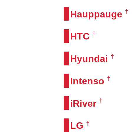
†
Hauppauge
†
HTC
†
Hyundai
†
Intenso
†
iRiver
†
LG