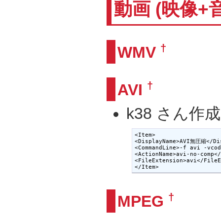
動画 (映像+
†
WMV
†
AVI
k38 さん作
<Item>

<DisplayName>AVI無圧縮</Dis
<CommandLine>-f avi -vcod
<ActionName>avi-no-comp</
<FileExtension>avi</FileE
</Item>
†
MPEG