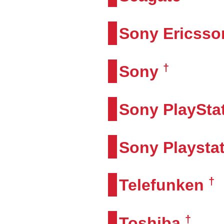
Sony Ericsso
†
Sony
Sony PlaySta
Sony Playstat
†
Telefunken
†
Toshiba