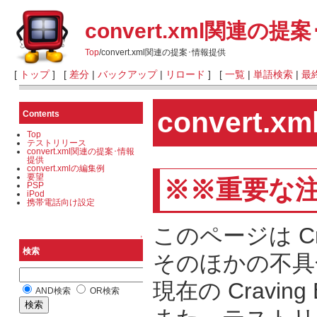
convert.xml関連の提
Top
/
convert.xml関連の提案･情報提供
[
トップ
] [
差分
|
バックアップ
|
リロード
] [
一覧
|
単語検索
|
最
convert
Contents
Top
テストリリース
convert.xml関連の提案･情報
提供
convert.xmlの編集例
要望
※※重要な
PSP
iPod
携帯電話向け設定
このページは Cra
↑
検索
そのほかの不具
現在の Cravin
AND検索
OR検索