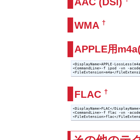
AAC (DSi)
†
WMA
APPLE用m4a(
<DisplayName>APPLE-LossLess(m4a
<CommandLine>-f ipod -vn -acode
<FileExtension>m4a</FileExtens
†
FLAC
<DisplayName>FLAC</DisplayName>
<CommandLine>-f flac -vn -acode
<FileExtension>flac</FileExten