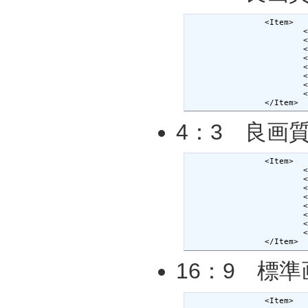
		<Item>

			<DisplayName>NW-S744 （4:3良画質＿固定）</DisplayName>

			<Accelerator>W</Accelerator>

			<ActionName>nw-S744(4：3F1)</ActionName>

			<DeviceName>nw-S744</DeviceName>

			<CommandLine>-threads 8 -vcodec libx264 -coder 0 -level 13 -bufsize 128kb -s 320x240 -r 30000/1001 -cqp 31 -g 300 -aspect 4:3 -flags mv4+aic+loop+part+naq+alt+bitexact+umv+cbp+qprd -partitions all -mbd rd -subq 7 -acodec libfaac -ac 2 -ar 48000 -ab 128k -f 3gp </CommandLine>

			<FileExtension>mp4</FileExtension>

			<BeforeAction></BeforeAction>

			<AfterAction></AfterAction>

		</Item>
4：3 良画
		<Item>

			<DisplayName>NW-S744 （4:3良画質＿可変）</DisplayName>

			<Accelerator>W</Accelerator>

			<ActionName>nw-S744(4：3F2)</ActionName>

			<DeviceName>nw-S744</DeviceName>

			<CommandLine>-threads 8 -vcodec libx264 -coder 0 -level 13 -bufsize 128kb -s 320x240 -r 30000/1001 -crf 21 -qmin 18 -qmax 28 -maxrate 1024k -g 300 -aspect 4:3 -flags mv4+aic+loop+part+naq+alt+bitexact+umv+cbp+qprd -partitions all -mbd rd -subq 7 -acodec libfaac -ac 2 -ar 48000 -ab 128k -f 3gp</CommandLine>

			<FileExtension>mp4</FileExtension>

			<BeforeAction></BeforeAction>

			<AfterAction></AfterAction>

		</Item>
16：9 標準
		<Item>
