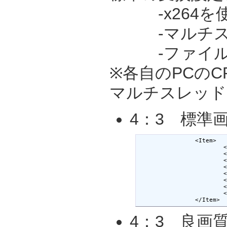
-x264を
-マルチスレ
-ファイルサ
※各自のPCのC
マルチスレッドで
4：3 標準
		<Item>

			<DisplayName>NW-S744 （4:3普通画質）</DisplayName>

			<Accelerator>W</Accelerator>

			<ActionName>nw-S744(4：3N)</ActionName>

			<DeviceName>nw-S744</DeviceName>

			<CommandLine>-threads 8 -vcodec libx264 -coder 0 -level 13 -bufsize 128kb -s 320x240 -r 30000/1001 -cqp 23 -g 300 -aspect 4:3 -flags mv4+aic+loop+part+naq+alt+bitexact+umv+cbp+qprd  -partitions all -mbd rd -subq 7 -acodec libfaac -ac 2 -ar 48000 -ab 128k -f 3gp</CommandLine>

			<FileExtension>mp4</FileExtension>

			<BeforeAction></BeforeAction>

			<AfterAction></AfterAction>

		</Item>
4：3 良画