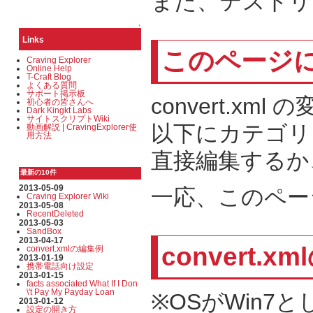
また、テストリ
↑
Links
このページ
Craving Explorer
Online Help
T-Craft Blog
よくある質問
サポート掲示板
convert.
初心者の皆さんへ
Dark Kingkt Labs
サイトスクリプトWiki
以下にカテゴリ
動画解説 | CravingExplorer使
用方法
直接編集するか
最新の10件
2013-05-09
一応、このペー
Craving Explorer Wiki
2013-05-08
RecentDeleted
2013-05-03
SandBox
2013-04-17
convert.
convert.xmlの編集例
2013-01-19
携帯電話向け設定
2013-01-15
facts associated What If I Don
\'t Pay My Payday Loan
※OSがWin
2013-01-12
設定の開き方