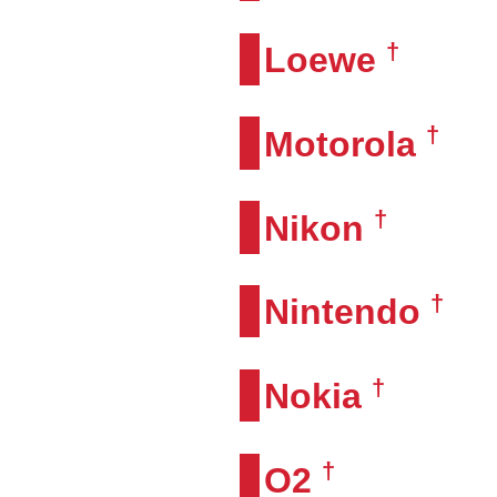
†
Loewe
†
Motorola
†
Nikon
†
Nintendo
†
Nokia
†
O2