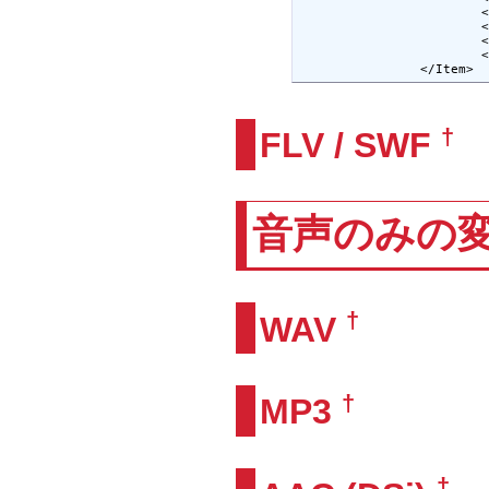
			<CommandLine>-threads 8 -vcodec libx264 -coder 0 -level 13 -bufsize 128kb -s 320x240 -r 30000/1001 -crf 23 -qmin 20 -qmax 31 -maxrate 1024k -g 300 -aspect 16:9 -flags mv4+aic+loop+part+naq+alt+bitexact+umv+cbp+qprd -partitions all -mbd rd -subq 7 -acodec libfaac -ac 2 -ar 48000 -ab 128k -f 3gp</CommandLine>

			<FileExtension>mp4</FileExtension>

			<BeforeAction></BeforeAction>

			<AfterAction></AfterAction>

		</Item>
†
FLV / SWF
音声のみの
†
WAV
†
MP3
†