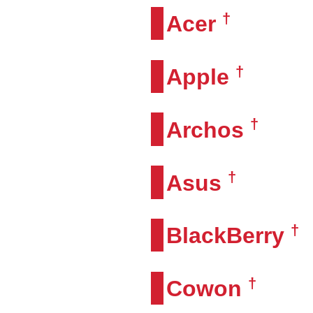
†
Acer
†
Apple
†
Archos
†
Asus
†
BlackBerry
†
Cowon