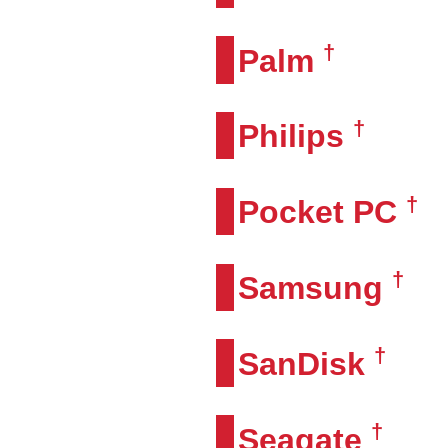
†
Palm
†
Philips
†
Pocket PC
†
Samsung
†
SanDisk
†
Seagate