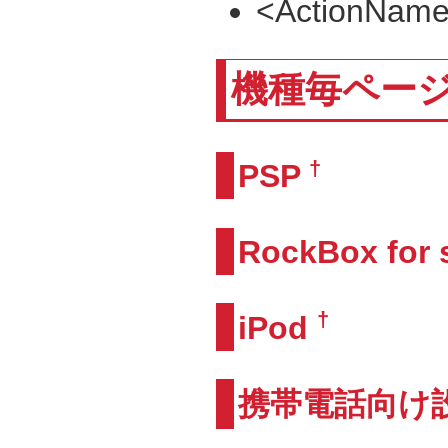
<Action
機種毎ペー
†
PSP
RockBox for 
†
iPod
携帯電話向け