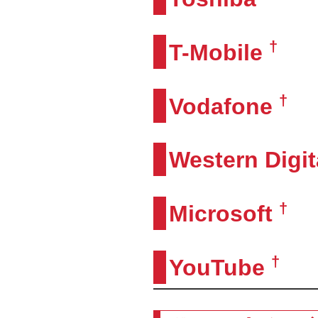
†
T-Mobile
†
Vodafone
Western Digit
†
Microsoft
†
YouTube