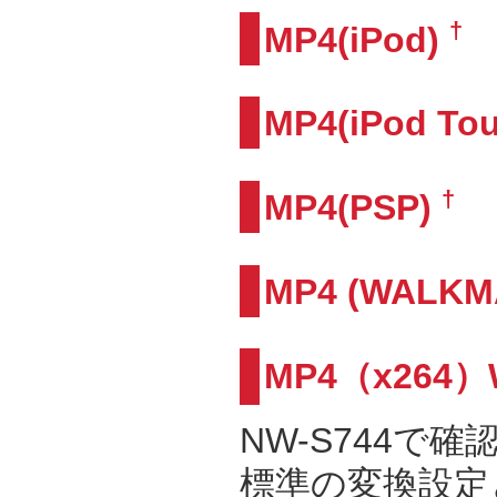
†
MP4(iPod)
MP4(iPod Tou
†
MP4(PSP)
MP4 (WALKM
MP4（x26
NW-S744
標準の変換設定