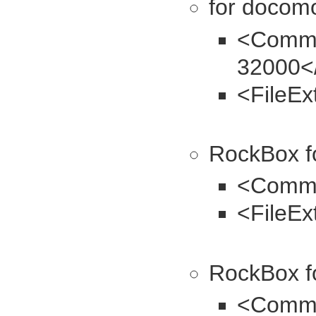
for docom
<Comman
32000<
<FileEx
RockBox f
<Comman
<FileEx
RockBox f
<Comman