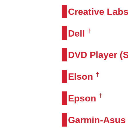
Creative Lab
†
Dell
DVD Player (
†
Elson
†
Epson
Garmin-Asus